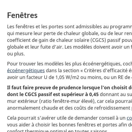
Fenêtres
Les fenêtres et les portes sont admissibles au progr
qui mesure leur perte de chaleur globale, ou de leur r
coefficient de gain de chaleur solaire (CGCS) passif pouv
globale et leur fuite d’air. Les modèles doivent avoir u
ou plus.
Pour trouver les modèles les plus écoénergétiques, coc
écoénergétiques
dans la section « Critères d’efficacité
avoir un facteur U de 1,05 W/m2 ou moins, ou un RE de 
Il faut faire preuve de prudence lorsque l’on choisit 
dont le CGCS passif est supérieur à 0,45
donnant au sud 
mur extérieur (ratio fenêtre-mur élevé), car cela pourr
anormalement chaude et des coûts de refroidissement p
Cela pourrait s’avérer utile de demander conseil à un
co
vous aider à choisir les bonnes fenêtres et portes afin d
confort thermique optimal en toutes saisons.