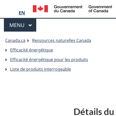
Language
/
G
EN
selection
d
Menu
C
MENU
PRINCIPAL
Vous
Canada.ca
Ressources naturelles Canada
êtes
Efficacité énergétique
ici:
Efficacité énergétique pour les produits
Liste de produits interrogeable
Détails du