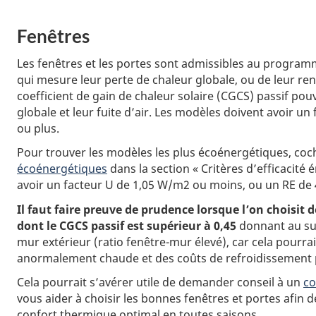
Fenêtres
Les fenêtres et les portes sont admissibles au progr
qui mesure leur perte de chaleur globale, ou de leur r
coefficient de gain de chaleur solaire (CGCS) passif pouv
globale et leur fuite d’air. Les modèles doivent avoir u
ou plus.
Pour trouver les modèles les plus écoénergétiques, coc
écoénergétiques
dans la section « Critères d’efficacité
avoir un facteur U de 1,05 W/m2 ou moins, ou un RE de 
Il faut faire preuve de prudence lorsque l’on choisit 
dont le CGCS passif est supérieur à 0,45
donnant au sud 
mur extérieur (ratio fenêtre-mur élevé), car cela pourr
anormalement chaude et des coûts de refroidissement p
Cela pourrait s’avérer utile de demander conseil à un
co
vous aider à choisir les bonnes fenêtres et portes afin d
confort thermique optimal en toutes saisons.