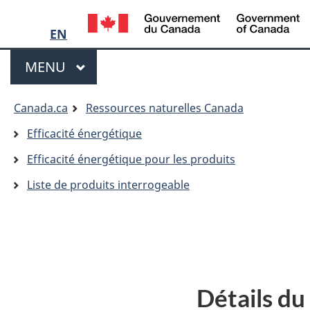
Language
/
G
EN
selection
d
Menu
C
MENU
PRINCIPAL
Vous
Canada.ca
Ressources naturelles Canada
êtes
Efficacité énergétique
ici:
Efficacité énergétique pour les produits
Liste de produits interrogeable
Détails du