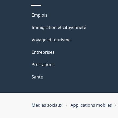
Thèmes
Emplois
et
Immigration et citoyenneté
sujets
Voyage et tourisme
Entreprises
Prestations
Santé
Médias sociaux
Applications mobiles
Organisation
du