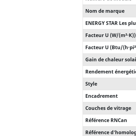
Nom de marque
ENERGY STAR Les plus
Facteur U (W/(m²·K))
Facteur U (Btu/(h·pi²
Gain de chaleur sola
Rendement énergéti
Style
Encadrement
Couches de vitrage
Référence RNCan
Référence d'homologa