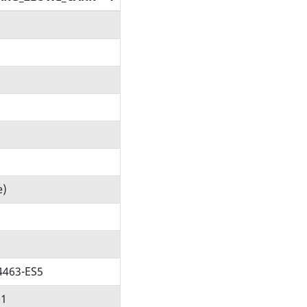
e)
4463-ES5
01