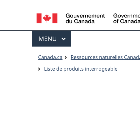
Language
selection
Menu
MENU
PRINCIPAL
Vous
Canada.ca
Ressources naturelles Canad
êtes
Liste de produits interrogeable
ici: