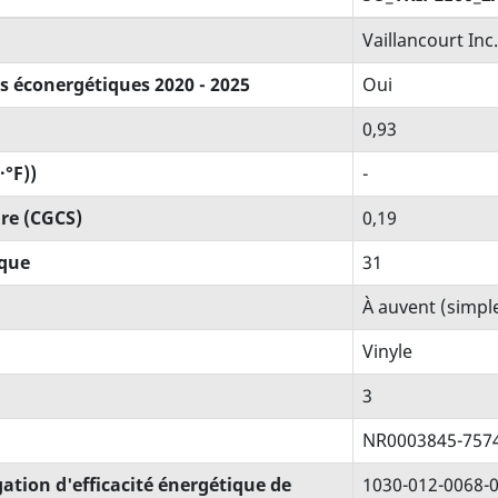
Vaillancourt Inc.
 éconergétiques 2020 - 2025
Oui
0,93
·°F))
-
ire (CGCS)
0,19
que
31
À auvent (simpl
Vinyle
3
NR0003845-757
tion d'efficacité énergétique de
1030-012-0068-