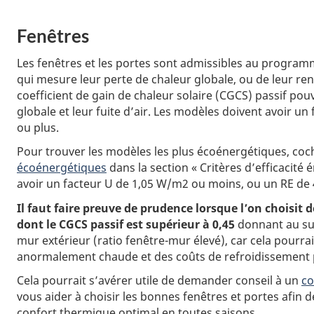
Fenêtres
Les fenêtres et les portes sont admissibles au progr
qui mesure leur perte de chaleur globale, ou de leur r
coefficient de gain de chaleur solaire (CGCS) passif pouv
globale et leur fuite d’air. Les modèles doivent avoir u
ou plus.
Pour trouver les modèles les plus écoénergétiques, coc
écoénergétiques
dans la section « Critères d’efficacité
avoir un facteur U de 1,05 W/m2 ou moins, ou un RE de 
Il faut faire preuve de prudence lorsque l’on choisit 
dont le CGCS passif est supérieur à 0,45
donnant au sud 
mur extérieur (ratio fenêtre-mur élevé), car cela pourr
anormalement chaude et des coûts de refroidissement p
Cela pourrait s’avérer utile de demander conseil à un
co
vous aider à choisir les bonnes fenêtres et portes afin d
confort thermique optimal en toutes saisons.