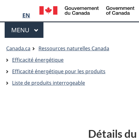
Language
/
G
EN
selection
d
Menu
C
MENU
PRINCIPAL
Vous
Canada.ca
Ressources naturelles Canada
êtes
Efficacité énergétique
ici:
Efficacité énergétique pour les produits
Liste de produits interrogeable
Détails du