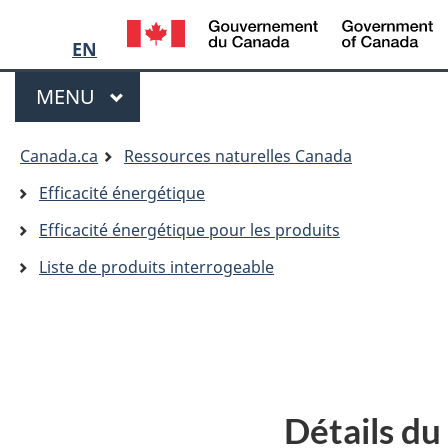
Language
/
G
EN
selection
d
Menu
C
MENU
PRINCIPAL
Vous
Canada.ca
Ressources naturelles Canada
êtes
Efficacité énergétique
ici:
Efficacité énergétique pour les produits
Liste de produits interrogeable
Détails du