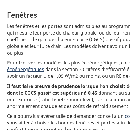
Fenêtres
Les fenêtres et les portes sont admissibles au progr
qui mesure leur perte de chaleur globale, ou de leur r
coefficient de gain de chaleur solaire (CGCS) passif pouv
globale et leur fuite d’air. Les modèles doivent avoir u
ou plus.
Pour trouver les modèles les plus écoénergétiques, coc
écoénergétiques
dans la section « Critères d’efficacité
avoir un facteur U de 1,05 W/m2 ou moins, ou un RE de 
Il faut faire preuve de prudence lorsque l’on choisit 
dont le CGCS passif est supérieur à 0,45
donnant au sud 
mur extérieur (ratio fenêtre-mur élevé), car cela pourr
anormalement chaude et des coûts de refroidissement p
Cela pourrait s’avérer utile de demander conseil à un
co
vous aider à choisir les bonnes fenêtres et portes afin d
confort thermique optimal en toutes saisons.