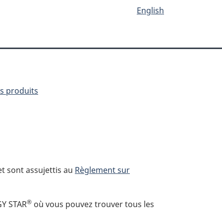
English
es produits
t sont assujettis au
Règlement sur
®
RGY STAR
où vous pouvez trouver tous les