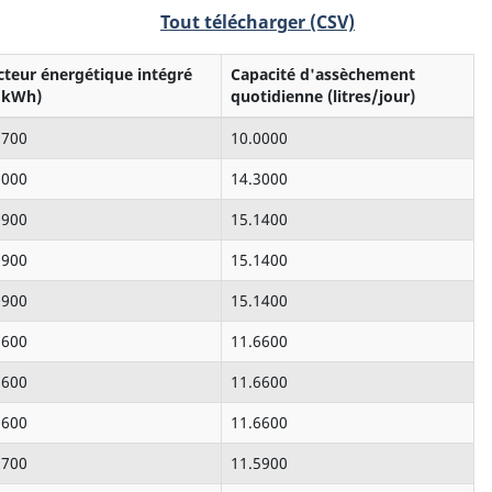
Tout télécharger (CSV)
cteur énergétique intégré
Capacité d'assèchement
/kWh)
quotidienne (litres/jour)
5700
10.0000
8000
14.3000
0900
15.1400
0900
15.1400
0900
15.1400
8600
11.6600
8600
11.6600
8600
11.6600
8700
11.5900