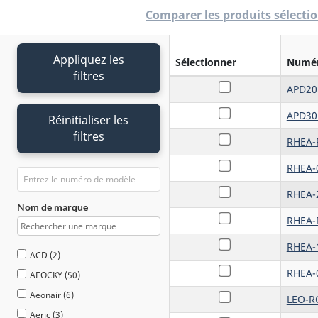
Comparer les produits sélectio
Appliquez les
Sélectionner
Numér
filtres
APD20
APD30
Réinitialiser les
filtres
RHEA-
RHEA-
RHEA-
Nom de marque
RHEA-
RHEA-
ACD (2)
RHEA-
AEOCKY (50)
Aeonair (6)
LEO-RC
Aeric (3)