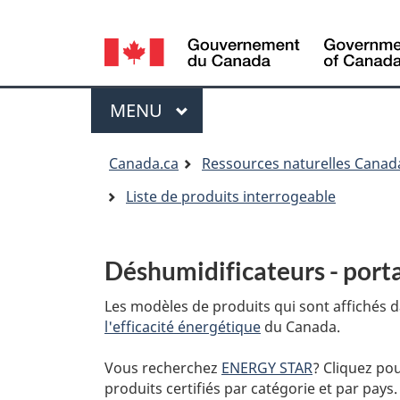
Language
selection
Menu
MENU
PRINCIPAL
Vous
Canada.ca
Ressources naturelles Canad
êtes
Liste de produits interrogeable
ici:
Déshumidificateurs - port
Les modèles de produits qui sont affichés d
l'efficacité énergétique
du Canada.
Vous recherchez
ENERGY STAR
? Cliquez po
produits certifiés par catégorie et par pays.