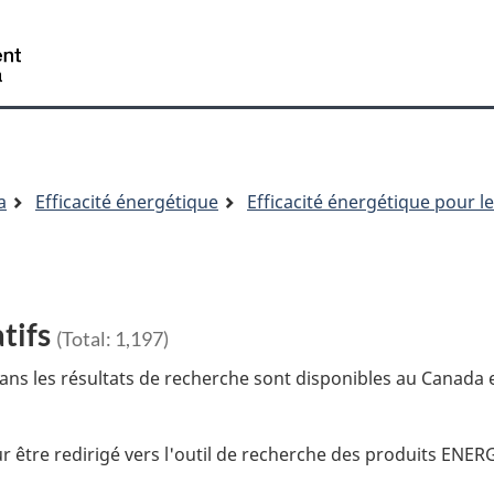
/
Gouvernement
du
Canada
a
Efficacité énergétique
Efficacité énergétique pour l
atifs
(Total:
1,197
)
ans les résultats de recherche sont disponibles au Canada e
ur être redirigé vers l'outil de recherche des produits ENE