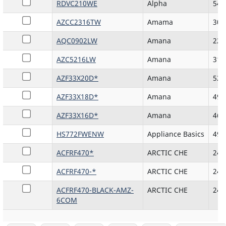
RDVC210WE
Alpha
540
AZCC2316TW
Amama
307
AQC0902LW
Amana
223
AZC5216LW
Amana
313
AZF33X20D*
Amana
525
AZF33X18D*
Amana
496
AZF33X16D*
Amana
466
HS772FWENW
Appliance Basics
492
ACFRF470*
ARCTIC CHE
248
ACFRF470-*
ARCTIC CHE
248
ACFRF470-BLACK-AMZ-
ARCTIC CHE
248
6COM