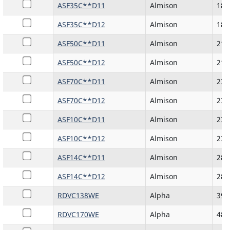
ASF35C**D11
Almison
189
ASF35C**D12
Almison
189
ASF50C**D11
Almison
210
ASF50C**D12
Almison
210
ASF70C**D11
Almison
235
ASF70C**D12
Almison
235
ASF10C**D11
Almison
235
ASF10C**D12
Almison
235
ASF14C**D11
Almison
282
ASF14C**D12
Almison
282
RDVC138WE
Alpha
394
RDVC170WE
Alpha
481