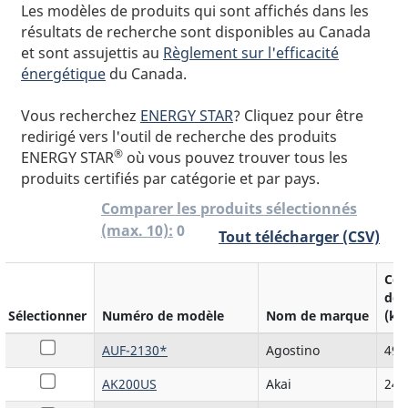
Les modèles de produits qui sont affichés dans les
résultats de recherche sont disponibles au Canada
et sont assujettis au
Règlement sur l'efficacité
énergétique
du Canada.
Vous recherchez
ENERGY STAR
? Cliquez pour être
redirigé vers l'outil de recherche des produits
®
ENERGY STAR
où vous pouvez trouver tous les
produits certifiés par catégorie et par pays.
Comparer les produits sélectionnés
0
(max. 10):
Tout télécharger (CSV)
Co
d`é
Sélectionner
Numéro de modèle
Nom de marque
(kW
AUF-2130*
Agostino
493
AK200US
Akai
249