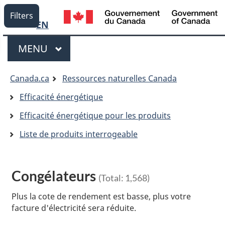
Language
/
Filters
G
EN
selection
d
Menu
C
MENU
PRINCIPAL
Vous
Canada.ca
Ressources naturelles Canada
êtes
Efficacité énergétique
ici:
Efficacité énergétique pour les produits
Liste de produits interrogeable
Congélateurs
(Total:
1,568
)
Plus la cote de rendement est basse, plus votre
facture d'électricité sera réduite.