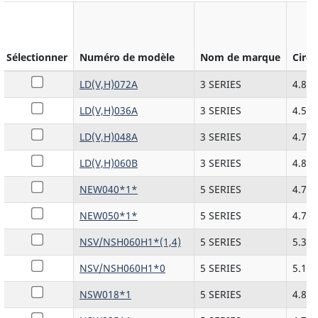
Sélectionner
Numéro de modèle
Nom de marque
Circu
LD(V,H)072A
3 SERIES
4.81
LD(V,H)036A
3 SERIES
4.54
LD(V,H)048A
3 SERIES
4.72
LD(V,H)060B
3 SERIES
4.84
NEW040*1*
5 SERIES
4.72
NEW050*1*
5 SERIES
4.72
NSV/NSH060H1*(1,4)
5 SERIES
5.39
NSV/NSH060H1*0
5 SERIES
5.10
NSW018*1
5 SERIES
4.87