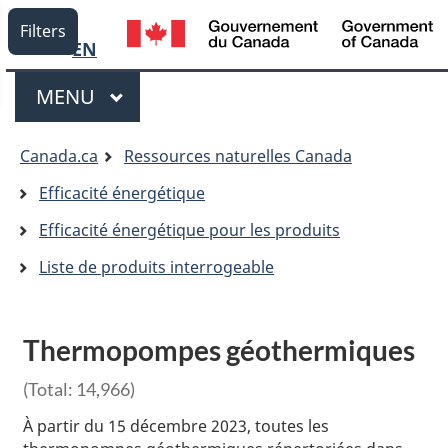
Language
/
Filters
G
EN
selection
d
Menu
C
MENU
PRINCIPAL
Vous
Canada.ca
Ressources naturelles Canada
êtes
Efficacité énergétique
ici:
Efficacité énergétique pour les produits
Liste de produits interrogeable
Thermopompes géothermiques
(Total:
14,966
)
À partir du 15 décembre 2023, toutes les