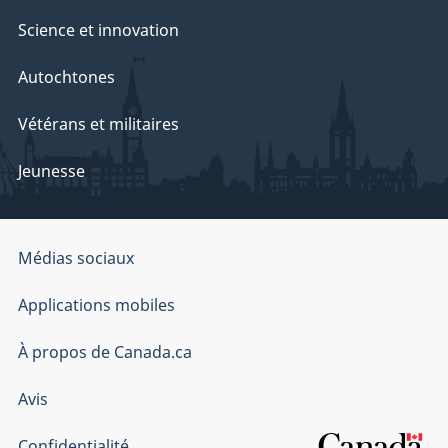
Science et innovation
Autochtones
Vétérans et militaires
Jeunesse
Organisation
Médias sociaux
du
gouvernement
Applications mobiles
du
Canada
À propos de Canada.ca
Avis
Confidentialité