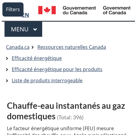
Language
/
Filters
G
EN
selection
d
Menu
C
MENU
PRINCIPAL
Vous
Canada.ca
Ressources naturelles Canada
êtes
Efficacité énergétique
ici:
Efficacité énergétique pour les produits
Liste de produits interrogeable
Chauffe-eau instantanés au gaz
domestiques
(Total:
396
)
Le facteur énergétique uniforme (FEU) mesure