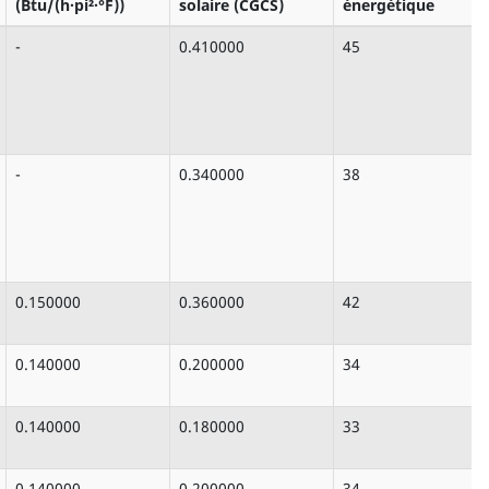
(Btu/(h·pi²·°F))
solaire (CGCS)
énergétique
-
0.410000
45
-
0.340000
38
0.150000
0.360000
42
0.140000
0.200000
34
0.140000
0.180000
33
0.140000
0.200000
34