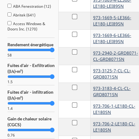
LE180-LEI89SN
ABA Fenestration (12)
Abritek (641)
973-1669-5-LE366-
LE180-LEI89SN
Access Windows &
Doors Inc. (1270)
973-1669-6-LE366-
Accurate Dorwin
LE180-LEI89SN
(archived / archivé) (8)
Rendement énergétique
Accurate Dorwin 2020
973-2940-2-GRD8071-
58
(329)
CL-GRD8071SN
Fuites d'air - Exfiltration
Achievers Windows &
973-3125-7-CL-CL-
Doors MFG. (16)
((l/s)·m²)
GRD8071SN
Adurra Portes et
1.5
Fenetres (2)
973-3183-4-CL-CL-
Fuites d'air - infiltration
AFPEC INC. (63)
GRD8071SN
((l/s)·m²)
AJC Portes et Fenetres
973-706-1-LE180-CL-
Inc (220)
1.4
LE180SN
AJR Window
Gain de chaleur solaire
Technologies (64)
973-706-2-LE180-CL-
(CGCS)
LE180SN
Aknakoda OÜ (2)
0.76
All Weather Windows