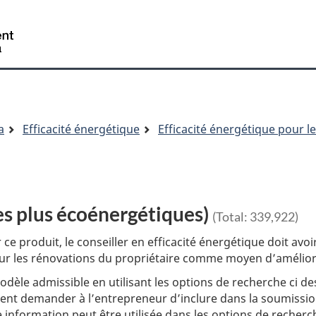
/
Gouvernement
du
Canada
a
Efficacité énergétique
Efficacité énergétique pour l
s plus écoénergétiques)
(Total:
339,922
)
ce produit, le conseiller en efficacité énergétique doit av
ur les rénovations du propriétaire comme moyen d’améliorer
odèle admissible en utilisant les options de recherche ci de
oivent demander à l’entrepreneur d’inclure dans la soumiss
 information peut être utilisée dans les options de recher