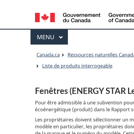
Language
selection
Menu
MENU
PRINCIPAL
Vous
Canada.ca
Ressources naturelles Canad
êtes
Liste de produits interrogeable
ici:
Fenêtres (ENERGY STAR Le
Pour être admissible à une subvention pour 
écoénergétique (produit) dans le Rapport s
Les propriétaires doivent sélectionner un m
modèle en particulier, les propriétaires d
de la marque et le numéro du modèle. Cette