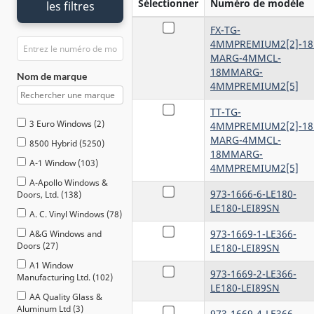
Sélectionner
Numéro de modèle
les filtres
FX-TG-
4MMPREMIUM2[2]-1
MARG-4MMCL-
18MMARG-
Nom de marque
4MMPREMIUM2[5]
TT-TG-
3 Euro Windows (2)
4MMPREMIUM2[2]-1
MARG-4MMCL-
8500 Hybrid (5250)
18MMARG-
A-1 Window (103)
4MMPREMIUM2[5]
A-Apollo Windows &
973-1666-6-LE180-
Doors, Ltd. (138)
LE180-LEI89SN
A. C. Vinyl Windows (78)
973-1669-1-LE366-
A&G Windows and
Doors (27)
LE180-LEI89SN
A1 Window
973-1669-2-LE366-
Manufacturing Ltd. (102)
LE180-LEI89SN
AA Quality Glass &
Aluminum Ltd (3)
973-1669-4-LE366-