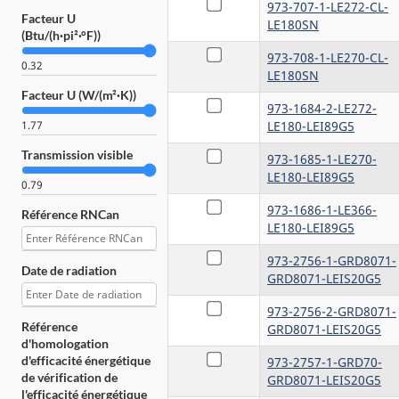
973-707-1-LE272-CL-
Ltd. (2507)
Facteur U
LE180SN
(Btu/(h·pi²·°F))
All Weather Windows
Ltd. O/A All Weather At
973-708-1-LE270-CL-
0.32
Home (3780)
LE180SN
Facteur U (W/(m²·K))
All Weather Windows
973-1684-2-LE272-
Ltd. o/a All Weather at
Home (#14296) (360)
1.77
LE180-LEI89G5
Alliance Windows And
Transmission visible
973-1685-1-LE270-
Doors, Inc. (1)
LE180-LEI89G5
0.79
Allsco (archived /
archivé) (227)
973-1686-1-LE366-
Référence RNCan
LE180-LEI89G5
Almighty Windows and
Doors (10)
973-2756-1-GRD8071-
Date de radiation
Altec Windows (4)
GRD8071-LEIS20G5
Altek (181)
973-2756-2-GRD8071-
Alton (1)
Référence
GRD8071-LEIS20G5
d'homologation
Alumalco (5)
d'efficacité énergétique
973-2757-1-GRD70-
Alumilex Canada Inc.
de vérification de
GRD8071-LEIS20G5
(2)
l'efficacité énergétique