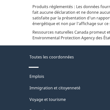
Armor (939)
Produits réglementés : Les données fourn
Armwood Windows and
fait aucune déclaration et ne donne aucu
Doors (205)
satisfaite par la présentation d'un rapport
Artik Produits de
énergétique et non par l'affichage sur ce s
fenestration inc (122)
Artik Produits de
Ressources naturelles Canada promeut et
fenestration inc (#6716)
Environmental Protection Agency des État
(14)
ASAP Windows & Doors
Ltd (5)
Toutes les coordonnées
Astra Fenestration (33)
Astra Fenestration
(#7104) (27)
Thèmes
Atis (132)
Emplois
Atlantic All-Weather
et
Windows (1192)
Immigration et citoyenneté
sujets
AURORA WINDOW
SYSTEMS INC. (2)
Voyage et tourisme
Aurora Window
Systems, Inc. (14)